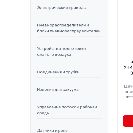
Электрические приводы
Пневмораспределители и
блоки пневмораспределителей
Устройства подготовки
сжатого воздуха
УНИ
Соединения и трубки
Цили
Изделия для вакуума
што
дет
ци
Управление потоком рабочей
до
среды
к
н
испол
Датчики и реле