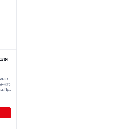
ДЛЯ
ления
аемого
м. При
емента
ожным
ле
тери
ления)
одой.