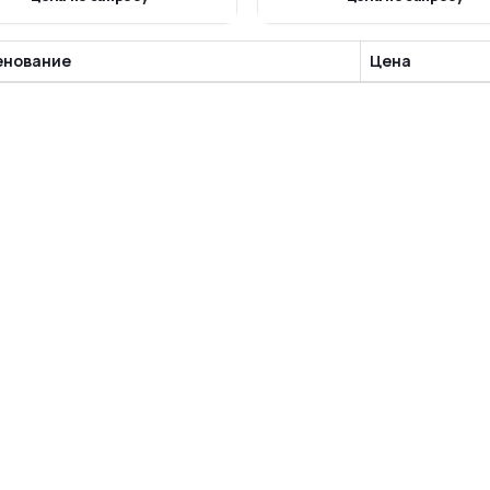
неподвижный верхний торц
вмоцилиндра. Серия ZCUK имеет
олнения с 6 диаметрами поршня.
енование
Цена