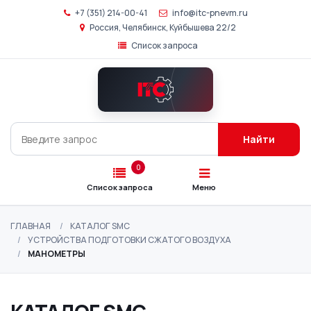
+7 (351) 214-00-41
info@itc-pnevm.ru
Россия, Челябинск, Куйбышева 22/2
Список запроса
Главная
Каталог
SMC
Найти
Подбор
аналогов
0
Список запроса
Меню
О
компании
ГЛАВНАЯ
КАТАЛОГ SMC
УСТРОЙСТВА ПОДГОТОВКИ СЖАТОГО ВОЗДУХА
Контакты
МАНОМЕТРЫ