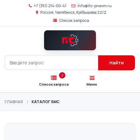
+7 (351) 214-00-41
info@itc-pnevm.ru
Россия, Челябинск, Куйбышева 22/2
Список запроса
Главная
Каталог
SMC
Найти
Подбор
аналогов
0
Список запроса
Меню
О
компании
ГЛАВНАЯ
КАТАЛОГ SMC
Контакты