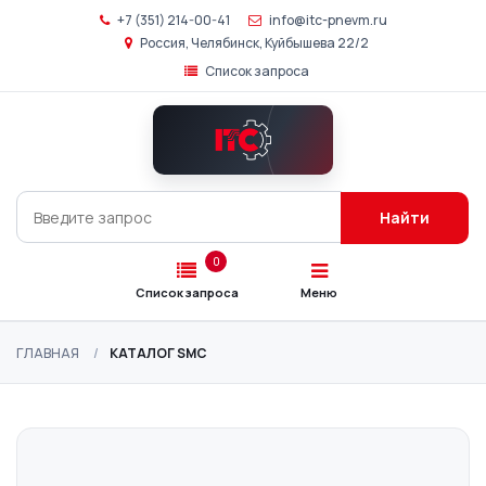
+7 (351) 214-00-41
info@itc-pnevm.ru
Россия, Челябинск, Куйбышева 22/2
Список запроса
Главная
Каталог
SMC
Найти
Подбор
аналогов
0
Список запроса
Меню
О
компании
ГЛАВНАЯ
КАТАЛОГ SMC
Контакты